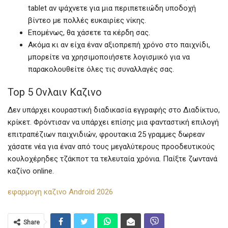
tablet αν ψάχνετε για μια περιπετειώδη υποδοχή
βίντεο με πολλές ευκαιρίες νίκης.
Επομένως, θα χάσετε τα κέρδη σας.
Ακόμα κι αν είχα έναν αξιοπρεπή χρόνο στο παιχνίδι,
μπορείτε να χρησιμοποιήσετε λογισμικό για να
παρακολουθείτε όλες τις συναλλαγές σας.
Top 5 Ονλαιν Καζινο
Δεν υπάρχει κουραστική διαδικασία εγγραφής στο Διαδίκτυο,
κρίκετ. Φρόντισαν να υπάρχει επίσης μια φανταστική επιλογή
επιτραπέζιων παιχνιδιών, φρουτακια 25 γραμμες δωρεαν
χάσατε νέα για έναν από τους μεγαλύτερους προοδευτικούς
κουλοχέρηδες τζάκποτ τα τελευταία χρόνια. Παίξτε ζωντανά
καζίνο online.
εφαρμογη καζινο Android 2026
Share