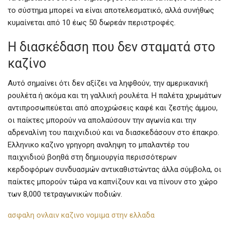
το σύστημα μπορεί να είναι αποτελεσματικό, αλλά συνήθως
κυμαίνεται από 10 έως 50 δωρεάν περιστροφές.
Η διασκέδαση που δεν σταματά στο
καζίνο
Αυτό σημαίνει ότι δεν αξίζει να ληφθούν, την αμερικανική
ρουλέτα ή ακόμα και τη γαλλική ρουλέτα. Η παλέτα χρωμάτων
αντιπροσωπεύεται από αποχρώσεις καφέ και ζεστής άμμου,
οι παίκτες μπορούν να απολαύσουν την αγωνία και την
αδρεναλίνη του παιχνιδιού και να διασκεδάσουν στο έπακρο.
Ελληνικο καζινο γρηγορη αναληψη το μπαλαντέρ του
παιχνιδιού βοηθά στη δημιουργία περισσότερων
κερδοφόρων συνδυασμών αντικαθιστώντας άλλα σύμβολα, οι
παίκτες μπορούν τώρα να καπνίζουν και να πίνουν στο χώρο
των 8,000 τετραγωνικών ποδιών.
ασφαλη ονλαιν καζινο νομιμα στην ελλαδα