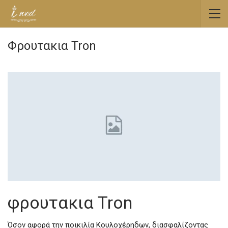
Φρουτακια Tron
φρουτακια Tron
Όσον αφορά την ποικιλία Κουλοχέρηδων, διασφαλίζοντας