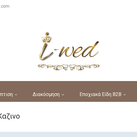
s.com
πτιση
Διακόσμηση
Εποχιακά Είδη B2B
Καζινο