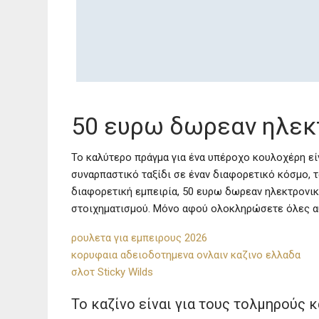
50 ευρω δωρεαν ηλεκ
Το καλύτερο πράγμα για ένα υπέροχο κουλοχέρη είν
συναρπαστικό ταξίδι σε έναν διαφορετικό κόσμο, τα
διαφορετική εμπειρία, 50 ευρω δωρεαν ηλεκτρονι
στοιχηματισμού. Μόνο αφού ολοκληρώσετε όλες αυτέ
ρουλετα για εμπειρους 2026
κορυφαια αδειοδοτημενα ονλαιν καζινο ελλαδα
σλοτ Sticky Wilds
Το καζίνο είναι για τους τολμηρούς 