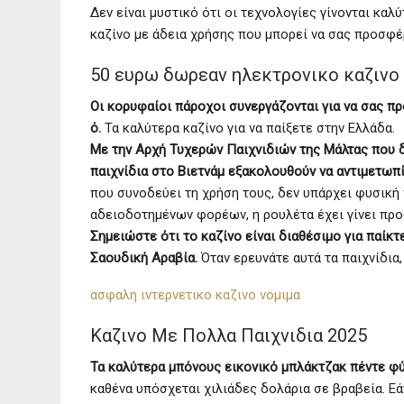
Δεν είναι μυστικό ότι οι τεχνολογίες γίνονται κα
καζίνο με άδεια χρήσης που μπορεί να σας προσφέρ
50 ευρω δωρεαν ηλεκτρονικο καζινο
Οι κορυφαίοι πάροχοι συνεργάζονται για να σας πρ
ό.
Τα καλύτερα καζίνο για να παίξετε στην Ελλάδα.
Με την Αρχή Τυχερών Παιχνιδιών της Μάλτας που δ
παιχνίδια στο Βιετνάμ εξακολουθούν να αντιμετω
που συνοδεύει τη χρήση τους, δεν υπάρχει φυσικ
αδειοδοτημένων φορέων, η ρουλέτα έχει γίνει πρ
Σημειώστε ότι το καζίνο είναι διαθέσιμο για παίκτ
Σαουδική Αραβία.
Όταν ερευνάτε αυτά τα παιχνίδια
ασφαλη ιντερνετικο καζινο νομιμα
Καζινο Με Πολλα Παιχνιδια 2025
Τα καλύτερα μπόνους εικονικό μπλάκτζακ πέντε φ
καθένα υπόσχεται χιλιάδες δολάρια σε βραβεία. Εά