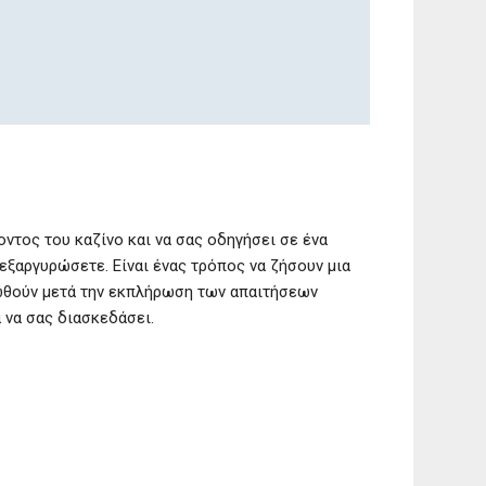
ντος του καζίνο και να σας οδηγήσει σε ένα
 εξαργυρώσετε. Είναι ένας τρόπος να ζήσουν μια
ρωθούν μετά την εκπλήρωση των απαιτήσεων
 να σας διασκεδάσει.