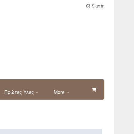
Sign in
Πρώτες Ύλες
More