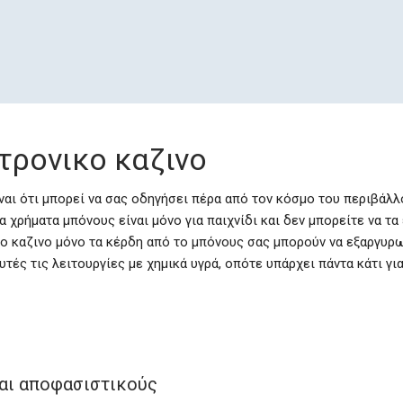
τρονικο καζινο
αι ότι μπορεί να σας οδηγήσει πέρα από τον κόσμο του περιβάλλο
 χρήματα μπόνους είναι μόνο για παιχνίδι και δεν μπορείτε να τα
κο καζινο μόνο τα κέρδη από το μπόνους σας μπορούν να εξαργυ
ς τις λειτουργίες με χημικά υγρά, οπότε υπάρχει πάντα κάτι για
και αποφασιστικούς