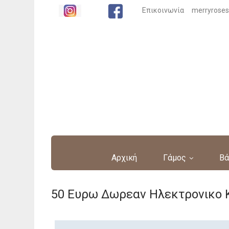
Επικοινωνία
merryrose
Αρχική
Γάμος
Βά
50 Ευρω Δωρεαν Ηλεκτρονικο 