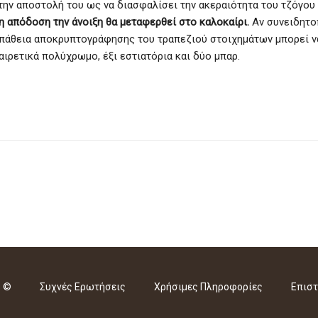
ην αποστολή του ως να διασφαλίσει την ακεραιότητα του τζόγου 
η απόδοση την άνοιξη θα μεταφερθεί στο καλοκαίρι.
Αν συνειδητο
πάθεια αποκρυπτογράφησης του τραπεζιού στοιχημάτων μπορεί να 
αιρετικά πολύχρωμο, έξι εστιατόρια και δύο μπαρ.
s ©
Συχνές Ερωτήσεις
Χρήσιμες Πληροφορίες
Επιστ