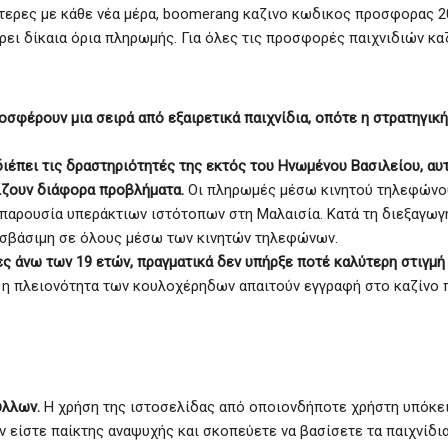
λύτερες με κάθε νέα μέρα, boomerang καζινο κωδικος προσφορας 2
ει δίκαια όρια πληρωμής. Για όλες τις προσφορές παιχνιδιών καζ
οσφέρουν μια σειρά από εξαιρετικά παιχνίδια, οπότε η στρατηγική
ιέπει τις δραστηριότητές της εκτός του Ηνωμένου Βασιλείου, αυτ
πίζουν διάφορα προβλήματα.
Οι πληρωμές μέσω κινητού τηλεφώνου
ή παρουσία υπεράκτιων ιστότοπων στη Μαλαισία. Κατά τη διεξαγω
οσβάσιμη σε όλους μέσω των κινητών τηλεφώνων.
ες άνω των 19 ετών, πραγματικά δεν υπήρξε ποτέ καλύτερη στιγμή 
, η πλειονότητα των κουλοχέρηδων απαιτούν εγγραφή στο καζίνο 
ύλλων.
Η χρήση της ιστοσελίδας από οποιονδήποτε χρήστη υπόκει
ν είστε παίκτης αναψυχής και σκοπεύετε να βασίσετε τα παιχνίδια