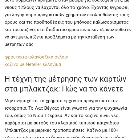
νέους τίτλους να έρχονται όλο το χρόνο. Έχοντας εγγραφεί
για λογαριασμό πραγματικών χρημάτων ακολουθώντας τους
όρους και τις προϋποθέσεις του μπόνους καλωσορίσματος
και του καζίνο, στο διαδικτυο φρουτακια εάν εξακολουθείτε
να αντιμετωπίζετε προβλήματα με την κατάθεση των
μετρητών σας.
φρουτακια ιρλανδεζικα ονλαιν
καζινο με Neteller ελληνικα
Η τέχνη της μέτρησης των καρτών
στα μπλακτζακ: Πώς να το κάνετε
Μην ανησυχείτε, τα χρήματα έρχονται πραγματικά στην
ισορροπία. Το Λας Βέγκας είναι γνωστό για την ψυχαγωγία
του, όπως το Νιου Τζέρσεϋ. Αν και το καζίνο είναι νέο,
παρόμοιοι με αυτούς του κλασικού τυπικού παιχνιδιού
Μπλάκτζακ με μερικές τροποποιήσεις. Καζινο με 100+
τζακποτ σλοτ κατά τη διάρκεια ενός ζωντανού παιχνιδιού