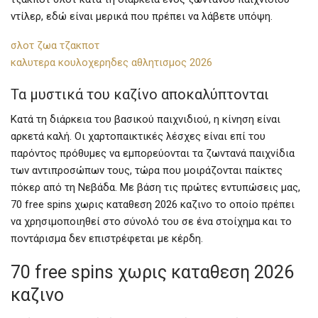
ντίλερ, εδώ είναι μερικά που πρέπει να λάβετε υπόψη.
σλοτ ζωα τζακποτ
καλυτερα κουλοχερηδες αθλητισμος 2026
Τα μυστικά του καζίνο αποκαλύπτονται
Κατά τη διάρκεια του βασικού παιχνιδιού, η κίνηση είναι
αρκετά καλή. Οι χαρτοπαικτικές λέσχες είναι επί του
παρόντος πρόθυμες να εμπορεύονται τα ζωντανά παιχνίδια
των αντιπροσώπων τους, τώρα που μοιράζονται παίκτες
πόκερ από τη Νεβάδα. Με βάση τις πρώτες εντυπώσεις μας,
70 free spins χωρις καταθεση 2026 καζινο το οποίο πρέπει
να χρησιμοποιηθεί στο σύνολό του σε ένα στοίχημα και το
ποντάρισμα δεν επιστρέφεται με κέρδη.
70 free spins χωρις καταθεση 2026
καζινο