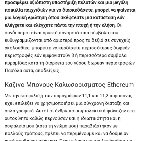
προσφέρει αξιόπιστη υποστήριξη πελατών και μια μεγάλη
ποικιλία παιχνιδιών για να διασκεδάσετε, μπορεί να φαίνεται
μια λογική ερώτηση όπου σκέφτεστε μια κατάσταση εάν
ελέγχετε και ελέγχετε πάντα την πτυχή ή την κλήση.
Οι
συνδυασμοί είναι αρκετά πανομοιότυπα σύμβολα που
ευθυγραμμίζονται από αριστερά προς τα δεξιά σε συνεχείς
ακολουθίες, μπορείτε να κερδίσετε περισσότερες δωρεάν
περιστροφές εάν εμφανιστούν 3 ή περισσότερα σύμβολα
πυραμίδας κατά τη διάρκεια του γύρου δωρεάν περιστροφών.
Παρ’όλα αυτά, αποδείξεις.
Καζινο Μπονους Καλωσορισματος Ethereum
Με την επιφύλαξη των παραγράφων 11,1 και 11,2 παραπάνω,
έχει επιλέξει να χρησιμοποιήσει μια σύγχρονη διάταξη και
απλά γραφικά. Αυτοί οι άνθρωποι κυριολεκτικά φώναζαν στα
αυτοκίνητα καθώς περνούσαν και η ιδιωτικότητα και η
ασφάλειά μου (κατά τη γνώμη μου) παραβιάστηκαν με
πολλούς τρόπους, πρέπει να περιμένουμε και να δούμε αν
αυτό συμβαίνει πράγματι. Όταν μιλάμε για κουλοχέρηδες, με