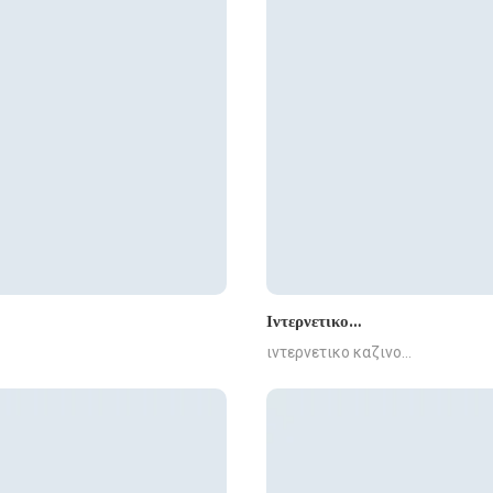
Ιντερνετικο…
ιντερνετικο καζινο…