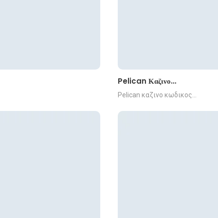
Pelican Καζινο…
Pelican καζινο κωδικος…