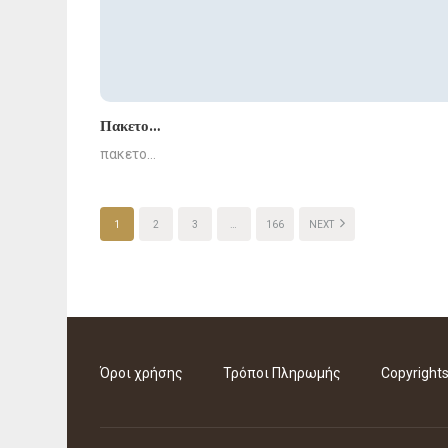
Πακετο…
πακετο…
1
2
3
…
166
NEXT
Όροι χρήσης
Τρόποι Πληρωμής
Copyright