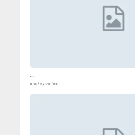
…
κουλοχερηδεσ…