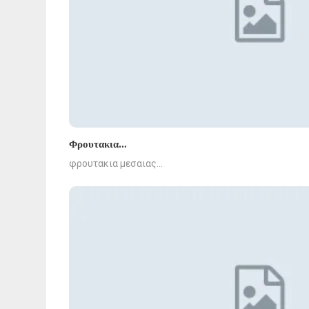
Φρουτακια…
φρουτακια μεσαιας…