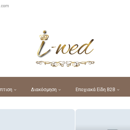
s.com
πτιση
Διακόσμηση
Εποχιακά Είδη B2B