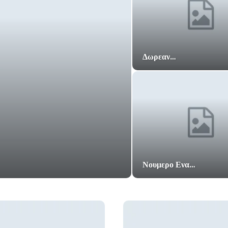
Δωρεαν…
Νουμερο Ενα…