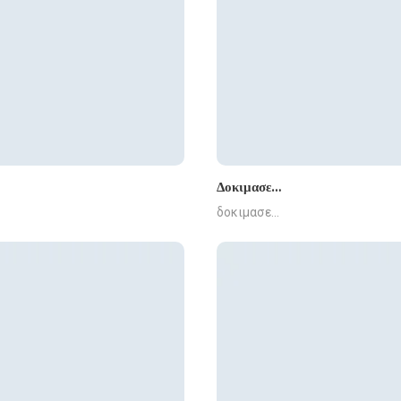
Δοκιμασε…
δοκιμασε…