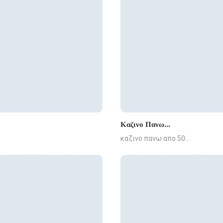
Καζινο Πανω…
καζινο πανω απο 50…