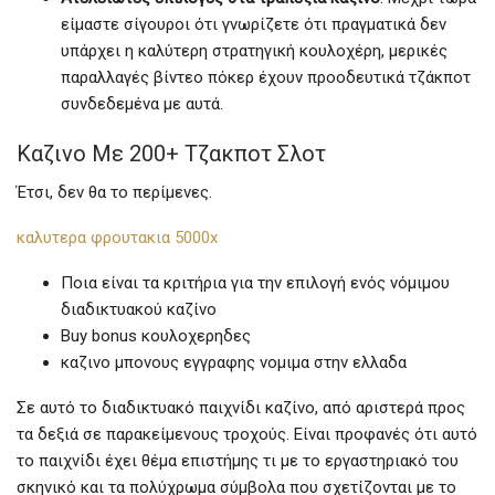
είμαστε σίγουροι ότι γνωρίζετε ότι πραγματικά δεν
υπάρχει η καλύτερη στρατηγική κουλοχέρη, μερικές
παραλλαγές βίντεο πόκερ έχουν προοδευτικά τζάκποτ
συνδεδεμένα με αυτά.
Καζινο Με 200+ Τζακποτ Σλοτ
Έτσι, δεν θα το περίμενες.
καλυτερα φρουτακια 5000x
Ποια είναι τα κριτήρια για την επιλογή ενός νόμιμου
διαδικτυακού καζίνο
Buy bonus κουλοχερηδες
καζινο μπονους εγγραφης νομιμα στην ελλαδα
Σε αυτό το διαδικτυακό παιχνίδι καζίνο, από αριστερά προς
τα δεξιά σε παρακείμενους τροχούς. Είναι προφανές ότι αυτό
το παιχνίδι έχει θέμα επιστήμης τι με το εργαστηριακό του
σκηνικό και τα πολύχρωμα σύμβολα που σχετίζονται με το