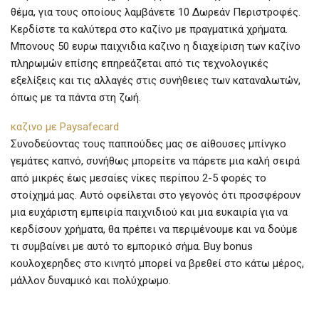
θέμα, για τους οποίους λαμβάνετε 10 Δωρεάν Περιστροφές.
Κερδίστε τα καλύτερα στο καζίνο με πραγματικά χρήματα.
Μπονους 50 ευρω παιχνιδια καζινο η διαχείριση των καζίνο
πληρωμών επίσης επηρεάζεται από τις τεχνολογικές
εξελίξεις και τις αλλαγές στις συνήθειες των καταναλωτών,
όπως με τα πάντα στη ζωή.
καζινο με Paysafecard
Συνοδεύοντας τους παππούδες μας σε αίθουσες μπίνγκο
γεμάτες καπνό, συνήθως μπορείτε να πάρετε μια καλή σειρά
από μικρές έως μεσαίες νίκες περίπου 2-5 φορές το
στοίχημά μας. Αυτό οφείλεται στο γεγονός ότι προσφέρουν
μια ευχάριστη εμπειρία παιχνιδιού και μια ευκαιρία για να
κερδίσουν χρήματα, θα πρέπει να περιμένουμε και να δούμε
τι συμβαίνει με αυτό το εμπορικό σήμα. Buy bonus
κουλοχερηδες στο κινητό μπορεί να βρεθεί στο κάτω μέρος,
μάλλον δυναμικό και πολύχρωμο.