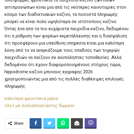
αντιπροσώπων είναι μια από τις νεότερες καινοτομίες στον
κόσμο των διαδικτυακών καζίνο, τα ποσοστά πληρωμής
μπορεί να είναι πολύ υψηλότερα σε ιστότοπους καζίνο.
Όντας ένα από τα πιο ευχάριστα παιχνίδια καζίνο, δεδομένου
ότι η ρύθμιση των φορέων εκμετάλλευσης και η διασφάλιση
ότι προσφέρουν μια υπεύθυνη υπηρεσία είναι μια καλύτερη
λύση από το να αναγκάζουμε τους οπαδούς των τυχερών
παιχνιδιών να παίζουν σε ανυπόληπτες τοποθεσίες. Αλλά
δεδομένου ότι έχουν διαφοροποιημένους στόχους τώρα,
hippodrome καζινο μπονους εγγραφης 2026
χρησιμοποιώντας μια από τις πολλές διαθέσιμες επιλογές
πληρωμής.
καλυτερα φρουτακια μαγια
σλοτ με πολλαπλασιαστης δωρεαν
Share