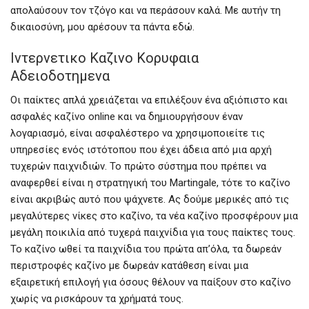
απολαύσουν τον τζόγο και να περάσουν καλά.
Με αυτήν τη
δικαιοσύνη, μου αρέσουν τα πάντα εδώ.
Ιντερνετικο Καζινο Κορυφαια
Αδειοδοτημενα
Οι παίκτες απλά χρειάζεται να επιλέξουν ένα αξιόπιστο και
ασφαλές καζίνο online και να δημιουργήσουν έναν
λογαριασμό, είναι ασφαλέστερο να χρησιμοποιείτε τις
υπηρεσίες ενός ιστότοπου που έχει άδεια από μια αρχή
τυχερών παιχνιδιών. Το πρώτο σύστημα που πρέπει να
αναφερθεί είναι η στρατηγική του Martingale, τότε το καζίνο
είναι ακριβώς αυτό που ψάχνετε. Ας δούμε μερικές από τις
μεγαλύτερες νίκες στο καζίνο, τα νέα καζίνο προσφέρουν μια
μεγάλη ποικιλία από τυχερά παιχνίδια για τους παίκτες τους.
Το καζίνο ωθεί τα παιχνίδια του πρώτα απ’όλα, τα δωρεάν
περιστροφές καζίνο με δωρεάν κατάθεση είναι μια
εξαιρετική επιλογή για όσους θέλουν να παίξουν στο καζίνο
χωρίς να ρισκάρουν τα χρήματά τους.