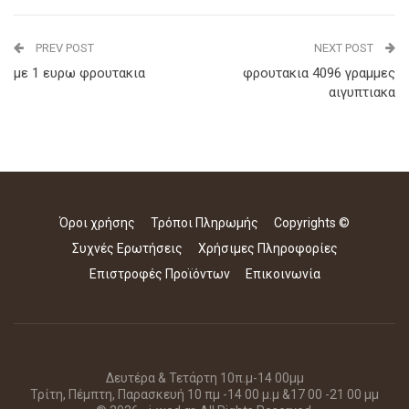
PREV POST
NEXT POST
με 1 ευρω φρουτακια
φρουτακια 4096 γραμμες
αιγυπτιακα
Όροι χρήσης
Τρόποι Πληρωμής
Copyrights ©
Συχνές Ερωτήσεις
Χρήσιμες Πληροφορίες
Επιστροφές Προϊόντων
Επικοινωνία
Δευτέρα & Τετάρτη 10π.μ-14 00μμ
Τρίτη, Πέμπτη, Παρασκευή 10 πμ -14 00 μ.μ &17 00 -21 00 μμ