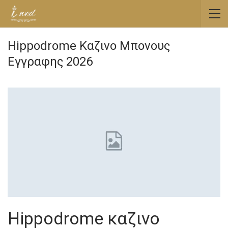
Hippodrome Καζινο Μπονους
Εγγραφης 2026
Hippodrome καζινο