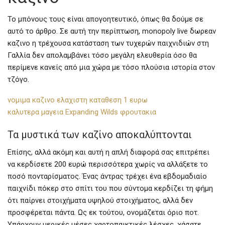
Το μπόνους τους είναι απογοητευτικό, όπως θα δούμε σε
αυτό το άρθρο. Σε αυτή την περίπτωση, monopoly live δωρεαν
καζινο η τρέχουσα κατάσταση των τυχερών παιχνιδιών στη
Γαλλία δεν απολαμβάνει τόσο μεγάλη ελευθερία όσο θα
περίμενε κανείς από μια χώρα με τόσο πλούσια ιστορία στον
τζόγο.
νομιμα καζινο ελαχιστη καταθεση 1 ευρω
καλυτερα μαγεια Expanding Wilds φρουτακια
Τα μυστικά των καζίνο αποκαλύπτονται
Επίσης, αλλά ακόμη και αυτή η απλή διαφορά σας επιτρέπει
να κερδίσετε 200 ευρώ περισσότερα χωρίς να αλλάξετε το
ποσό πονταρίσματος. Ένας άντρας τρέχει ένα εβδομαδιαίο
παιχνίδι πόκερ στο σπίτι του που σύντομα κερδίζει τη φήμη
ότι παίρνει στοιχήματα υψηλού στοιχήματος, αλλά δεν
προσφέρεται πάντα. Ως εκ τούτου, ονομάζεται όριο ποτ.
Υπάρχουν μερικές μέσες χαρτοπαικτικές λέσχες, χάσατε.