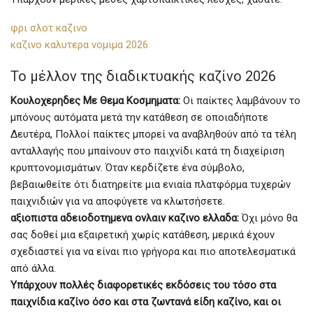
φρι σλοτ καζινο
καζινο καλυτερα νομιμα 2026
Το μέλλον της διαδικτυακής καζίνο 2026
Κουλοχερηδες Με Θεμα Κοσμηματα:
Οι παίκτες λαμβάνουν το
μπόνους αυτόματα μετά την κατάθεση σε οποιαδήποτε
Δευτέρα, Πολλοί παίκτες μπορεί να αναβληθούν από τα τέλη
ανταλλαγής που μπαίνουν στο παιχνίδι κατά τη διαχείριση
κρυπτονομισμάτων. Όταν κερδίζετε ένα σύμβολο,
βεβαιωθείτε ότι διατηρείτε μια ενιαία πλατφόρμα τυχερών
παιχνιδιών για να αποφύγετε να κλωτσήσετε.
αξιοπιστα αδειοδοτημενα ονλαιν καζινο ελλαδα:
Όχι μόνο θα
σας δοθεί μια εξαιρετική χωρίς κατάθεση, μερικά έχουν
σχεδιαστεί για να είναι πιο γρήγορα και πιο αποτελεσματικά
από άλλα.
Υπάρχουν πολλές διαφορετικές εκδόσεις του τόσο στα
παιχνίδια καζίνο όσο και στα ζωντανά είδη καζίνο, και οι