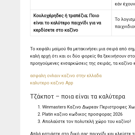
εάν έχουν
Κουλοχέρηδες ή τραπέζια; Ποιο
Το λογισμ
είναι το καλύτερο παιχνίδι για να
παιχνιδιο
κερδίσετε στο καζίνο
Το κεφάλι μαϊμού θα μετακινήσει μια σειρά από ση
καλή αρχή ότι και οι δύο φορείς θα ξεκινήσουν στ
προηγούμενες ενσαρκώσεις της σειράς, τα καζίνο ε
ασφαλη ονλαιν καζινο στην ελλαδα
καλυτερο καζινο App
Τζάκποτ – ποια είναι τα καλύτερα
Winmasters Καζινο Δωρεαν Περιστροφες Χω
Platin καζινο κωδικος προσφορας 2026
Απολαύστε τον πολυτελή χώρο του καζίνο!
Απλά εστιάστε στο δικό σας παιχνίδι και κλείστε 