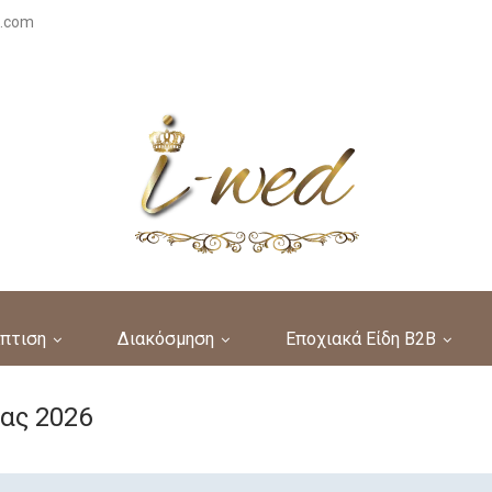
s.com
πτιση
Διακόσμηση
Εποχιακά Είδη B2B
ας 2026