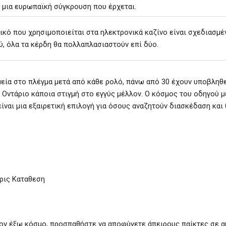
 μια ευρωπαϊκή σύγκρουση που έρχεται.
ικό που χρησιμοποιείται στα ηλεκτρονικά καζίνο είναι σχεδιασμέν
ύ, όλα τα κέρδη θα πολλαπλασιαστούν επί δύο.
μεία στο πλέγμα μετά από κάθε ρολό, πάνω από 30 έχουν υποβληθεί
ο Οντάριο κάποια στιγμή στο εγγύς μέλλον. Ο κόσμος του οδηγού 
ίναι μια εξαιρετική επιλογή για όσους αναζητούν διασκέδαση και
ρις Καταθεση
τον έξω κόσμο, προσπαθήστε να αποφύγετε άπειρους παίκτες σε αυ