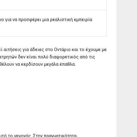
ο για να προσφέρει μια ρεαλιστική εμπειρία
 αιτήσεις για άδειες στο Οντάριο και το έχουμε με
μετρητών δεν είναι πολύ διαφορετικός από τις
 θέλουν να κερδίσουν μεγάλα έπαθλα.
τό το γεγονός. Στην πραγματικότητα,