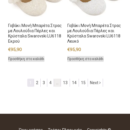
Γοβάκι Μονή Μπαρέτα Στρας
Γοβάκι Μονή Μπαρέτα Στρας
με Λουλούδια Πέρλες και
με Λουλούδια Πέρλες και
Κρύσταλα Swarovski LU6118
Κρύσταλα Swarovski LU6118
Εκρού
Λευκό
€
95,90
€
95,90
Προσθήκη στο καλάθι
Προσθήκη στο καλάθι
1
2
3
4
…
13
14
15
Next