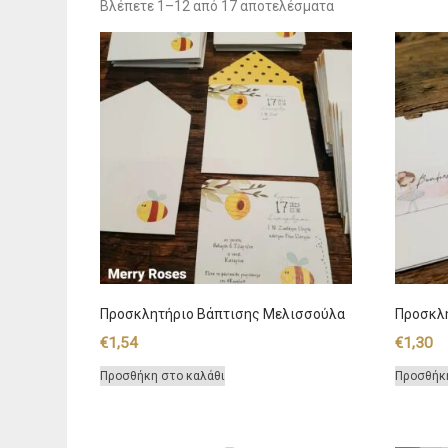
Sorted
Βλέπετε 1–12 από 17 αποτελέσματα
by
latest
Προσκλητήριο Βάπτισης Μελισσούλα
Προσκλ
€
1,54
€
1,30
Προσθήκη στο καλάθι
Προσθήκ