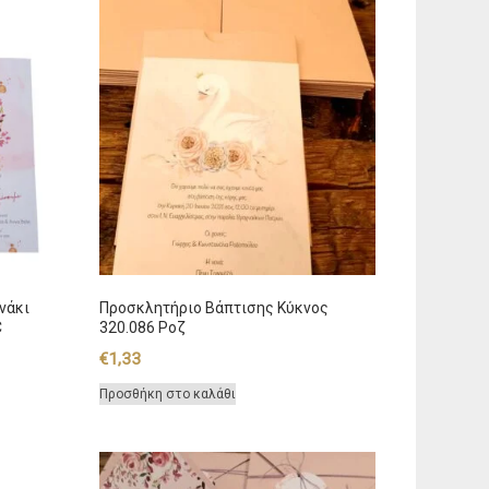
νάκι
Προσκλητήριο Βάπτισης Κύκνος
C
320.086 Ροζ
€
1,33
Προσθήκη στο καλάθι