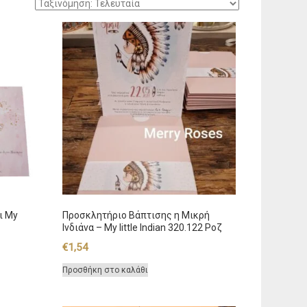
ι My
Προσκλητήριο Βάπτισης η Μικρή
Ινδιάνα – My little Indian 320.122 Ροζ
€
1,54
Προσθήκη στο καλάθι