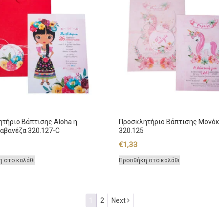
τήριο Βάπτισης Aloha η
Προσκλητήριο Βάπτισης Μονό
αβανέζα 320.127-C
320.125
€
1,33
η στο καλάθι
Προσθήκη στο καλάθι
1
2
Next