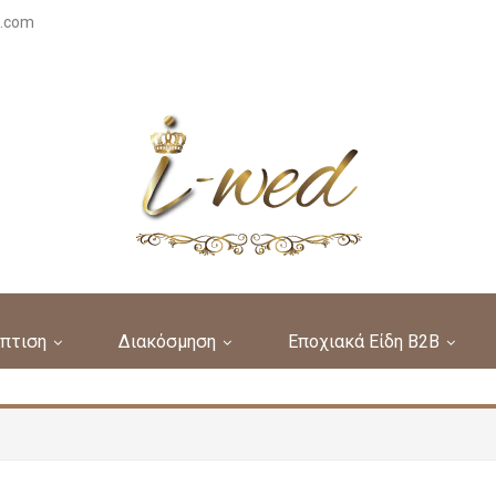
s.com
πτιση
Διακόσμηση
Εποχιακά Είδη B2B