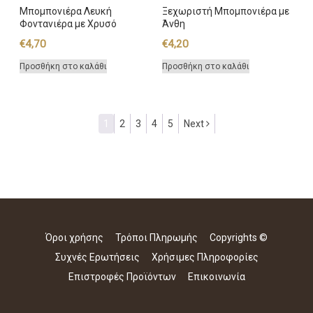
Μπομπονιέρα Λευκή
Ξεχωριστή Μπομπονιέρα με
Φοντανιέρα με Χρυσό
Άνθη
€
4,70
€
4,20
Προσθήκη στο καλάθι
Προσθήκη στο καλάθι
1
2
3
4
5
Next
Όροι χρήσης
Τρόποι Πληρωμής
Copyrights ©
Συχνές Ερωτήσεις
Χρήσιμες Πληροφορίες
Επιστροφές Προϊόντων
Επικοινωνία