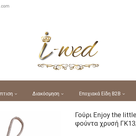
s.com
πτιση
Διακόσμηση
Εποχιακά Είδη B2B
Γούρι Enjoy the litt
φούντα χρυσή ΓΚ13