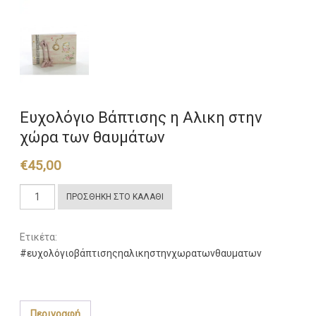
Ευχολόγιο Βάπτισης η Αλικη στην
χώρα των θαυμάτων
€
45,00
Ευχολόγιο
ΠΡΟΣΘΉΚΗ ΣΤΟ ΚΑΛΆΘΙ
Βάπτισης
η
Ετικέτα:
Αλικη
#ευχολόγιοβάπτισηςηαλικηστηνχωρατωνθαυματων
στην
χώρα
των
θαυμάτων
Περιγραφή