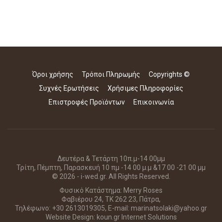
Όροι χρήσης
Τρόποι Πληρωμής
Copyrights ©
Συχνές Ερωτήσεις
Χρήσιμες Πληροφορίες
Επιστροφές Προϊόντων
Επικοινωνία
Δευτέρα & Τετάρτη 10π.μ-14 00μμ
Τρίτη, Πέμπτη, Παρασκευή 10 πμ -14 00 μ.μ &17 00 -21 00 μμ
© 2026 - i-wed.gr. All Rights Reserved.
Φυσικό Κατάστημα: Merry Roses
Φαβιέρου 24, ΤΚ 262 23, Πάτρα,
Τηλέφωνο: +30 2613019305, E-mail: marinatsolaki@yahoo.gr
Website Design:
koun.gr Internet Solutions