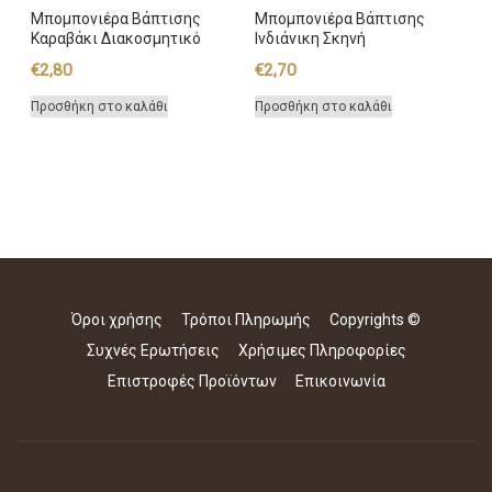
Μπομπονιέρα Βάπτισης
Μπομπονιέρα Βάπτισης
Καραβάκι Διακοσμητικό
Ινδιάνικη Σκηνή
€
2,80
€
2,70
Προσθήκη στο καλάθι
Προσθήκη στο καλάθι
Όροι χρήσης
Τρόποι Πληρωμής
Copyrights ©
Συχνές Ερωτήσεις
Χρήσιμες Πληροφορίες
Επιστροφές Προϊόντων
Επικοινωνία