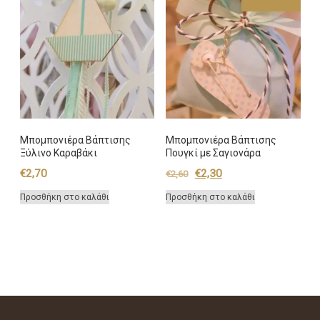
Μπομπονιέρα Βάπτισης
Μπομπονιέρα Βάπτισης
Ξύλινο Καραβάκι
Πουγκί με Σαγιονάρα
Original
Η
€
2,70
€
2,30
€
2,60
price
τρέχουσα
Προσθήκη στο καλάθι
Προσθήκη στο καλάθι
was:
τιμή
€2,60.
είναι:
€2,30.