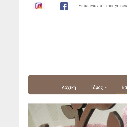
Επικοινωνία
merryrose
Αρχική
Γάμος
Βά