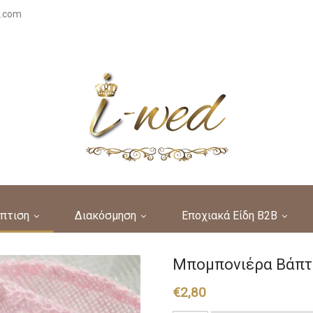
s.com
πτιση
Διακόσμηση
Εποχιακά Είδη B2B
Μπομπονιέρα Βάπτι
€
2,80