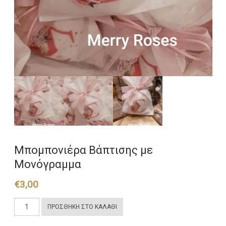
Μπομπονιέρα Βάπτισης με
Μονόγραμμα
€
3,00
Μπομπονιέρα
ΠΡΟΣΘΉΚΗ ΣΤΟ ΚΑΛΆΘΙ
Βάπτισης