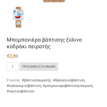
Μπομπονιέρα βάπτισης ξύλινο
καδράκι πειρατής
€
2,80
Μπομπονιέρα
ΠΡΟΣΘΉΚΗ ΣΤΟ ΚΑΛΆΘΙ
βάπτισης
ξύλινο
Ετικέτες:
#βάπτισηπειρατής
,
#θαλασσινήβάπτιση
,
καδράκι
#καλοκαιρινήβάπτιση
,
#μπομπονιέραβάπτισηςπειρατή
,
πειρατής
#ναυτικηβάπτιση
ποσότητα