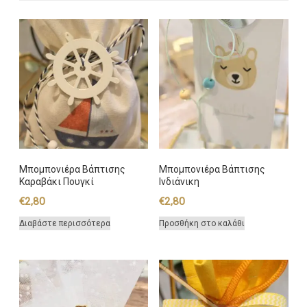
Μπομπονιέρα Βάπτισης
Μπομπονιέρα Βάπτισης
Καραβάκι Πουγκί
Ινδιάνικη
€
2,80
€
2,80
Διαβάστε περισσότερα
Προσθήκη στο καλάθι