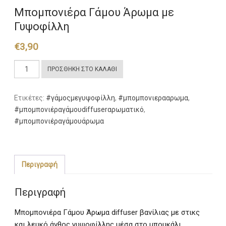
Μπομπονιέρα Γάμου Άρωμα με
Γυψοφίλλη
€
3,90
Μπομπονιέρα
ΠΡΟΣΘΉΚΗ ΣΤΟ ΚΑΛΆΘΙ
Γάμου
Άρωμα
Ετικέτες:
#γάμοςμεγυψοφίλλη
,
#μπομπονιερααρωμα
,
με
#μπομπονιέραγάμουdiffuserαρωματικό
,
Γυψοφίλλη
#μπομπονιέραγάμουάρωμα
ποσότητα
Περιγραφή
Περιγραφή
Μπομπονιέρα Γάμου Άρωμα diffuser βανίλιας με στικς
και λευκό άνθος γυψοφίλλης μέσα στο μπουκάλι.