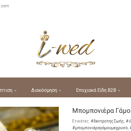
s.com
πτιση
Διακόσμηση
Εποχιακά Είδη B2B
Μπομπονιέρα Γάμο
Ετικέτες:
#δεντροτηςζωής
,
#ι
#μπομπονιέραγάμουμεχρυσό
,