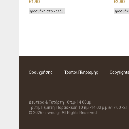
€
1,90
€
2,30
Προσθήκη στο καλάθι
Προσθήκ
Όροι χρήσης
Τρόποι Πληρωμής
Copyright
Δευτέρα & Τετάρτη 10π.μ-14 00μμ
Τρίτη, Πέμπτη, Παρασκευή 10 πμ -14 00 μ.μ &17 00 -21
© 2026 - i-wed.gr. All Rights Reserved.