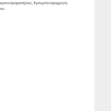
ομπονιέραμεπέρλες
,
#μπομπονιέραχρυσή
,
μου