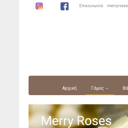
Επικοινωνία
merryrose
Αρχική
Γάμος
Βά