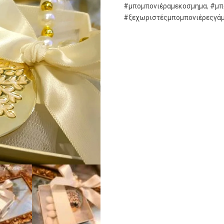
#μπομπονιέραμεκοσμημα
,
#μπ
#ξεχωριστέςμπομπονιέρεςγά