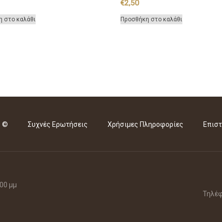
€
2,50
η στο καλάθι
Προσθήκη στο καλάθι
s ©
Συχνές Ερωτήσεις
Χρήσιμες Πληροφορίες
Επιστ
 00 μμ
Τηλέφ