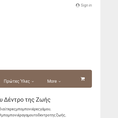
Sign in
Πρώτες Ύλες
More
υ Δέντρο της Ζωής
διαίτερεςμπομπονιέρεςγάμου
,
#μπομπονιέραγαμουτοδεντροτηςζωής
,