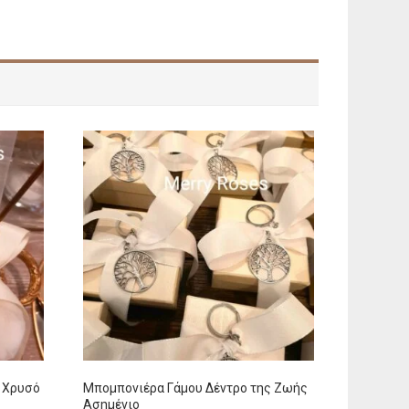
ε Χρυσό
Μπομπονιέρα Γάμου Δέντρο της Ζωής
Ασημένιο