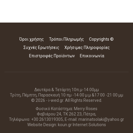
Όροι χρήσης
Τρόποι Πληρωμής
Copyrights ©
Συχνές Ερωτήσεις
Χρήσιμες Πληροφορίες
Επιστροφές Προϊόντων
Επικοινωνία
Δευτέρα & Τετάρτη 10π.μ-14 00μμ
Τρίτη, Πέμπτη, Παρασκευή 10 πμ -14 00 μ.μ &17 00 -21 00 μμ
© 2026 - i-wed.gr. All Rights Reserved.
Φυσικό Κατάστημα: Merry Roses
Φαβιέρου 24, ΤΚ 262 23, Πάτρα,
Τηλέφωνο: +30 2613019305, E-mail: marinatsolaki@yahoo.gr
Website Design:
koun.gr Internet Solutions