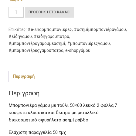
Μπομπονιέρα
ΠΡΟΣΘΉΚΗ ΣΤΟ ΚΑΛΆΘΙ
γάμου
Ασημί
Ετικέτες:
#e-shopμπομπονιέρες
,
#ασημίμπομπονιέραγάμου
,
ποσότητα
#είδηγαμου
,
#ειδηγαμουπατρα
,
#μπομπονιέραγάμουμεασημί
,
#μπομπονιέρεςγαμου
,
#μπομπονιέρεςγαμουπατρα
,
e-shopγάμου
Περιγραφή
Περιγραφή
Μπομπονιέρα γάμου με τούλι 50×60 λευκό 2 φύλλα,7
κουφέτα κλασσικά και δέσιμο με μεταλλικό
διακοσμητικό σφυρήλατο ασημί ράβδο
Ελάχιστη παραγγελία 50 τμχ