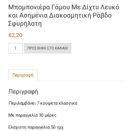
Μπομπονιέρα Γάμου Με Δίχτυ Λευκό
και Ασημένια Διακοσμητική Ράβδο
Σφυρήλατη
€
2,20
Μπομπονιέρα
ΠΡΟΣΘΉΚΗ ΣΤΟ ΚΑΛΆΘΙ
Γάμου
Με
Δίχτυ
Λευκό
Περιγραφή
και
Ασημένια
Περιγραφή
Διακοσμητική
Ράβδο
Περιλαμβάνει 7 κουφέτα κλασσικά
Σφυρήλατη
ποσότητα
Με παραγγελία 30 μέρες
Ελάχιστη παραγγελία 50 τμχ