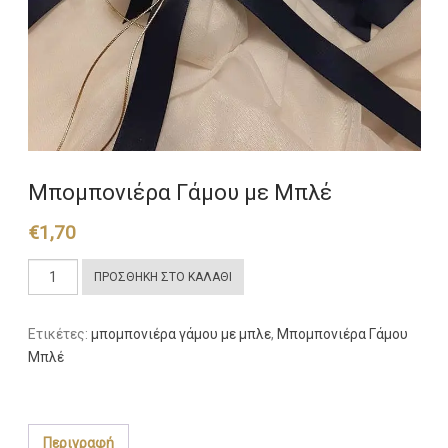
Μπομπονιέρα Γάμου με Μπλέ
€
1,70
Μπομπονιέρα
ΠΡΟΣΘΉΚΗ ΣΤΟ ΚΑΛΆΘΙ
Γάμου
με
Ετικέτες:
μπομπονιέρα γάμου με μπλε
,
Μπομπονιέρα Γάμου
Μπλέ
Μπλέ
ποσότητα
Περιγραφή