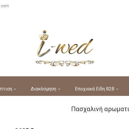
s.com
πτιση
Διακόσμηση
Εποχιακά Είδη B2B
Πασχαλινή αρωματι