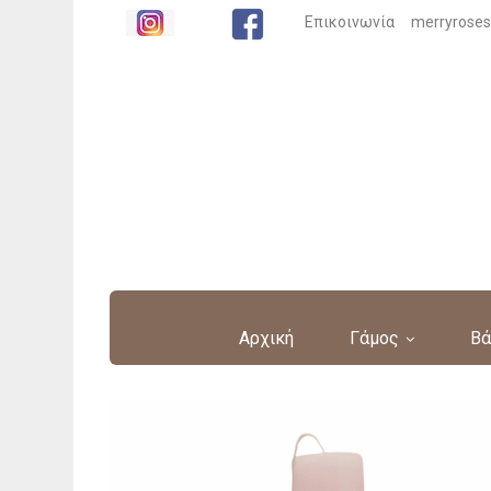
Επικοινωνία
merryrose
Αρχική
Γάμος
Βά