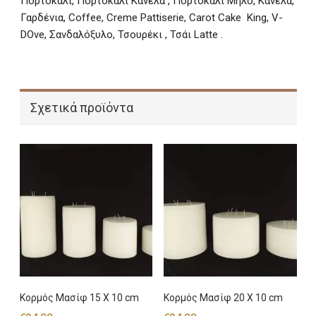
Πορτοκάλι, Πορτοκάλι Κανέλα , Πορτοκάλι Μήλο, Κανέλα,
Γαρδένια, Coffee, Creme Pattiserie, Carot Cake King, V-
DOve, Σανδαλόξυλο, Τσουρέκι , Τσάι Latte .
Σχετικά προϊόντα
Κορμός Μασίφ 15 Χ 10 cm
Κορμός Μασίφ 20 Χ 10 cm