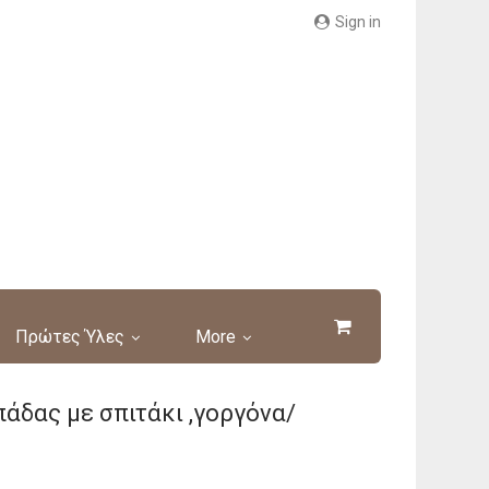
Sign in
Πρώτες Ύλες
More
άδας με σπιτάκι ,γοργόνα/