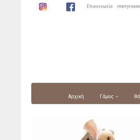
Επικοινωνία
merryrose
Αρχική
Γάμος
Βά