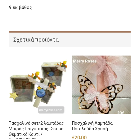
9 εκ βάθος
Σχετικά προϊόντα
Πασχαλινό σετ/2 λαμπάδας
Πασχαλινή Λαμπάδα
Μικρός Πρίγκιππας -Σετ με
Πεταλούδα Χρυσή
Θεματικό Κουτί /
€
20,00