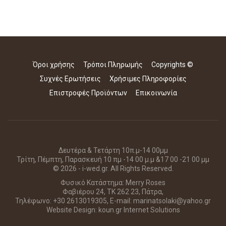
Όροι χρήσης
Τρόποι Πληρωμής
Copyrights ©
Συχνές Ερωτήσεις
Χρήσιμες Πληροφορίες
Επιστροφές Προϊόντων
Επικοινωνία
Δευτέρα & Τετάρτη 10π.μ-14 00μμ
Τρίτη, Πέμπτη, Παρασκευή 10 πμ -14 00 μ.μ &17 00 -21 00 μμ
© 2026 - i-wed.gr. All Rights Reserved.
Φυσικό Κατάστημα: Merry Roses
Φαβιέρου 24, ΤΚ 262 23, Πάτρα,
Τηλέφωνο: +30 2613019305, E-mail: marinatsolaki@yahoo.gr
Website Design:
koun.gr Internet Solutions