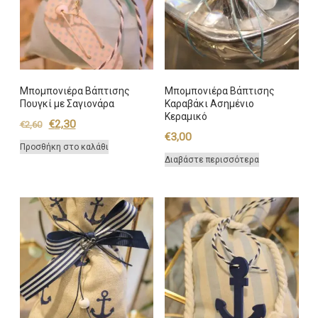
Μπομπονιέρα Βάπτισης
Μπομπονιέρα Βάπτισης
Πουγκί με Σαγιονάρα
Καραβάκι Ασημένιο
Κεραμικό
Original
Η
€
2,30
€
2,60
€
3,00
price
τρέχουσα
Προσθήκη στο καλάθι
was:
τιμή
Διαβάστε περισσότερα
€2,60.
είναι:
€2,30.