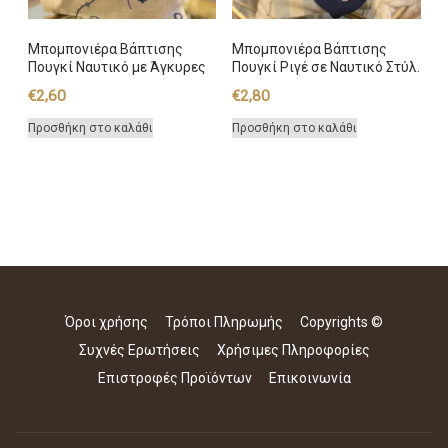
Μπομπονιέρα Βάπτισης
Μπομπονιέρα Βάπτισης
Πουγκί Ναυτικό με Άγκυρες
Πουγκί Ριγέ σε Ναυτικό Στύλ.
€
2,60
€
2,80
Προσθήκη στο καλάθι
Προσθήκη στο καλάθι
Όροι χρήσης
Τρόποι Πληρωμής
Copyrights ©
Συχνές Ερωτήσεις
Χρήσιμες Πληροφορίες
Επιστροφές Προϊόντων
Επικοινωνία