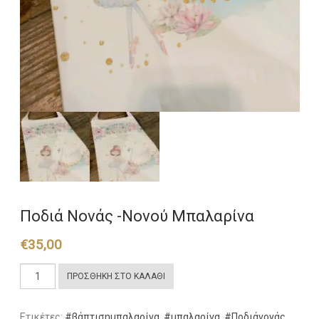
Ποδιά Νονάς -Νονού Μπαλαρίνα
€
35,00
Ποδιά
ΠΡΟΣΘΉΚΗ ΣΤΟ ΚΑΛΆΘΙ
Νονάς
-Νονού
Ετικέτες:
#βάπτισημπαλαρίνα
,
#μπαλαρίνα
,
#Ποδιάνονάς
,