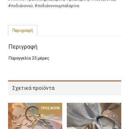
Μπαλαρίνα
#ποδιάνονού
,
#ποδιάνονουμπαλαρίνα
ποσότητα
Περιγραφή
Περιγραφή
Παραγγελία 25 μέρες
Σχετικά προϊόντα
ΠΡΟΣΦΟΡΆ!