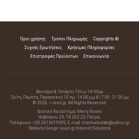
Όροι χρήσης
Τρόποι Πληρωμής
Copyrights ©
Συχνές Ερωτήσεις
Χρήσιμες Πληροφορίες
Επιστροφές Προϊόντων
Επικοινωνία
Δευτέρα & Τετάρτη 10π.μ-14 00μμ
Τρίτη, Πέμπτη, Παρασκευή 10 πμ -14 00 μ.μ &17 00 -21 00 μμ
© 2026 - i-wed.gr. All Rights Reserved.
Φυσικό Κατάστημα: Merry Roses
Φαβιέρου 24, ΤΚ 262 23, Πάτρα,
Τηλέφωνο: +30 2613019305, E-mail: marinatsolaki@yahoo.gr
Website Design:
koun.gr Internet Solutions