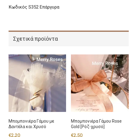
Κωδικός
S352 Επάργυρα
Σχετικά προϊόντα
Μπομπονιέρα Γάμου με
Μπομπονιέρα Γάμου Rose
Δαντέλα και Χρυσό
Gold [Ρόζ-χρυσό]
€
2,20
€
2,50