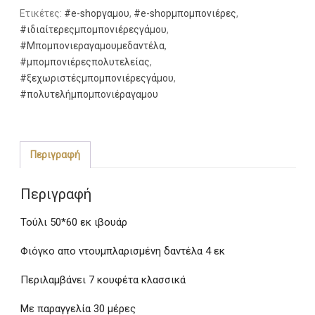
Γάμου
Ετικέτες:
#e-shopγαμου
,
#e-shopμπομπονιέρες
,
με
#ιδιαίτερεςμπομπονιέρεςγάμου
,
ξεχωριστό
#Μπομπονιεραγαμουμεδαντέλα
,
Φιόγκο
#μπομπονιέρεςπολυτελείας
,
ποσότητα
#ξεχωριστέςμπομπονιέρεςγάμου
,
#πολυτελήμπομπονιέραγαμου
Περιγραφή
Περιγραφή
Τούλι 50*60 εκ ιβουάρ
Φιόγκο απο ντουμπλαρισμένη δαντέλα 4 εκ
Περιλαμβάνει 7 κουφέτα κλασσικά
Με παραγγελία 30 μέρες