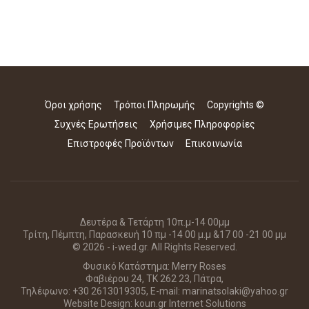
Όροι χρήσης
Τρόποι Πληρωμής
Copyrights ©
Συχνές Ερωτήσεις
Χρήσιμες Πληροφορίες
Επιστροφές Προϊόντων
Επικοινωνία
Δευτέρα & Τετάρτη 10π.μ-14 00μμ
Τρίτη, Πέμπτη, Παρασκευή 10 πμ -14 00 μ.μ &17 00 -21 00 μμ
© 2026 - i-wed.gr. All Rights Reserved.
Φυσικό Κατάστημα: Merry Roses
Φαβιέρου 24, ΤΚ 262 23, Πάτρα,
Τηλέφωνο: +30 2613019305, E-mail: marinatsolaki@yahoo.gr
Website Design:
koun.gr Internet Solutions