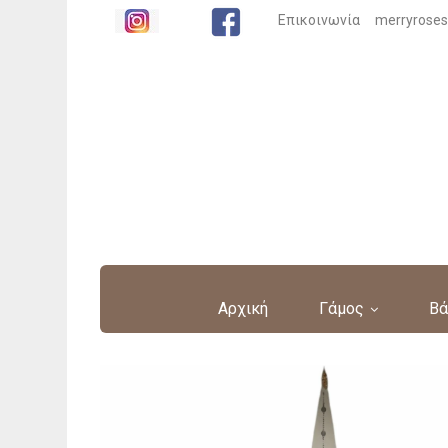
Επικοινωνία
merryrose
Αρχική
Γάμος
Βά