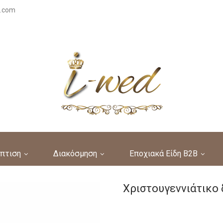
s.com
πτιση
Διακόσμηση
Εποχιακά Είδη B2B
Χριστουγεννιάτικο 