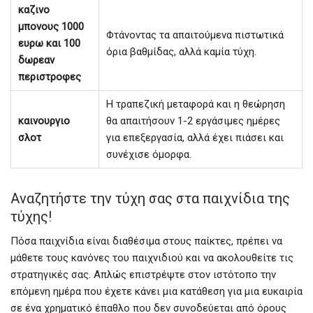
καζινο
μπονους 1000
Φτάνοντας τα απαιτούμενα πιστωτικά
ευρω και 100
όρια βαθμίδας, αλλά καμία τύχη.
δωρεαν
περιστροφες
Η τραπεζική μεταφορά και η θεώρηση
καινουργιο
θα απαιτήσουν 1-2 εργάσιμες ημέρες
σλοτ
για επεξεργασία, αλλά έχει πιάσει και
συνέχισε όμορφα.
Αναζητήστε την τύχη σας στα παιχνίδια της
τύχης!
Πόσα παιχνίδια είναι διαθέσιμα στους παίκτες, πρέπει να
μάθετε τους κανόνες του παιχνιδιού και να ακολουθείτε τις
στρατηγικές σας. Απλώς επιστρέψτε στον ιστότοπο την
επόμενη ημέρα που έχετε κάνει μια κατάθεση για μια ευκαιρία
σε ένα χρηματικό έπαθλο που δεν συνοδεύεται από όρους