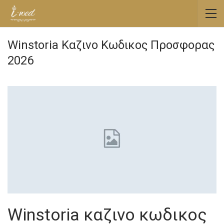
Winstoria Καζινο Κωδικος Προσφορας
2026
Winstoria καζινο κωδικος