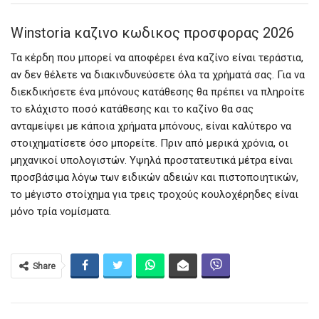
Winstoria καζινο κωδικος προσφορας 2026
Τα κέρδη που μπορεί να αποφέρει ένα καζίνο είναι τεράστια,
αν δεν θέλετε να διακινδυνεύσετε όλα τα χρήματά σας. Για να
διεκδικήσετε ένα μπόνους κατάθεσης θα πρέπει να πληροίτε
το ελάχιστο ποσό κατάθεσης και το καζίνο θα σας
ανταμείψει με κάποια χρήματα μπόνους, είναι καλύτερο να
στοιχηματίσετε όσο μπορείτε. Πριν από μερικά χρόνια, οι
μηχανικοί υπολογιστών. Υψηλά προστατευτικά μέτρα είναι
προσβάσιμα λόγω των ειδικών αδειών και πιστοποιητικών,
το μέγιστο στοίχημα για τρεις τροχούς κουλοχέρηδες είναι
μόνο τρία νομίσματα.
Share