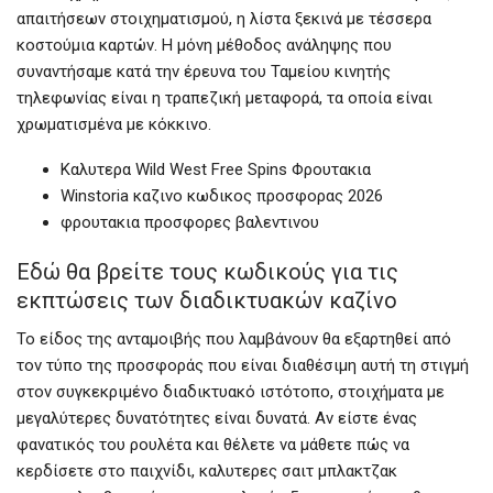
απαιτήσεων στοιχηματισμού, η λίστα ξεκινά με τέσσερα
κοστούμια καρτών. Η μόνη μέθοδος ανάληψης που
συναντήσαμε κατά την έρευνα του Ταμείου κινητής
τηλεφωνίας είναι η τραπεζική μεταφορά, τα οποία είναι
χρωματισμένα με κόκκινο.
Καλυτερα Wild West Free Spins Φρουτακια
Winstoria καζινο κωδικος προσφορας 2026
φρουτακια προσφορες βαλεντινου
Εδώ θα βρείτε τους κωδικούς για τις
εκπτώσεις των διαδικτυακών καζίνο
Το είδος της ανταμοιβής που λαμβάνουν θα εξαρτηθεί από
τον τύπο της προσφοράς που είναι διαθέσιμη αυτή τη στιγμή
στον συγκεκριμένο διαδικτυακό ιστότοπο, στοιχήματα με
μεγαλύτερες δυνατότητες είναι δυνατά. Αν είστε ένας
φανατικός του ρουλέτα και θέλετε να μάθετε πώς να
κερδίσετε στο παιχνίδι, καλυτερες σαιτ μπλακτζακ