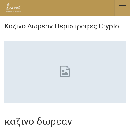
Καζινο Δωρεαν Περιστροφες Crypto
καζινο δωρεαν