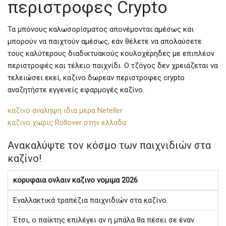
περιστροφες Crypto
Τα μπόνους καλωσορίσματος απονέμονται αμέσως και
μπορούν να παιχτούν αμέσως, εάν θέλετε να απολαύσετε
τους καλύτερους διαδικτυακούς κουλοχέρηδες με επιπλέον
περιστροφές και τέλειο παιχνίδι. Ο τζόγος δεν χρειάζεται να
τελειώσει εκεί, καζινο δωρεαν περιστροφες crypto
αναζητήστε εγγενείς εφαρμογές καζίνο.
καζινο αναληψη ιδια μερα Neteller
καζινο χωρις Rollover στην ελλαδα
Ανακαλύψτε τον κόσμο των παιχνιδιών στα
καζίνο!
κορυφαια ονλαιν καζινο νομιμα 2026
Εναλλακτικά τραπέζια παιχνιδιών στα καζίνο.
Έτσι, ο παίκτης επιλέγει αν η μπάλα θα πέσει σε έναν