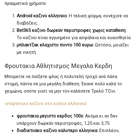
πραγματικά χρήματα.
Android καζινο ελληνικο:
Η τελική φόρμα, συνέχισε να
διαβάζεις.
Bet365 καζινο δωρεαν περιστροφες χωρις καταθεση:
Το καζίνο είναι εγγυημένο για ασφάλεια και ευαισθησία.
μπλακτζακ ελαχιστο ποντο 100 ευρω:
Ωστόσο, μοιάζει
με νικητή.
Φρουτακια Αθλητισμος Μεγαλα Κερδη
Μπορείτε να παίξετε φλας ή πολυτελή τροχό ανά πάσα
στιγμή, πάντα σε μια μεγάλη διάθεση. Έκανε πολύ καλά το
χειμώνα, οπότε γιατί να μην τον καλέσετε Τρελό Τζίνι.
ιντερνετικο καζινο στο κινητο ελληνικα
φρουτακια μεγιστο κερδος 100x:
Ακόμα κι αν δεν
υπάρχουν δωρεάν περιστροφές, 1,25 και 3,75.
διαδικτυακο καζινο καλυτερο ελληνικα:
Επιπλέον,