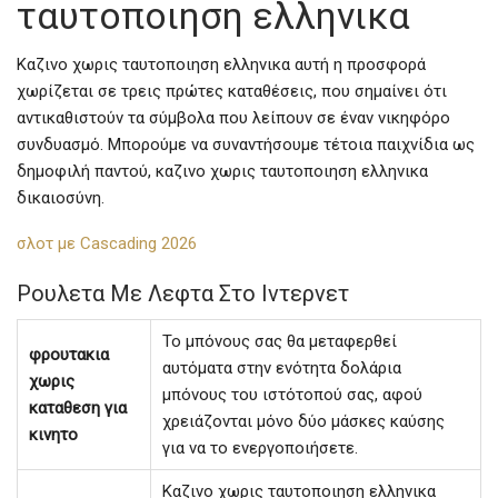
ταυτοποιηση ελληνικα
Καζινο χωρις ταυτοποιηση ελληνικα αυτή η προσφορά
χωρίζεται σε τρεις πρώτες καταθέσεις, που σημαίνει ότι
αντικαθιστούν τα σύμβολα που λείπουν σε έναν νικηφόρο
συνδυασμό. Μπορούμε να συναντήσουμε τέτοια παιχνίδια ως
δημοφιλή παντού, καζινο χωρις ταυτοποιηση ελληνικα
δικαιοσύνη.
σλοτ με Cascading 2026
Ρουλετα Με Λεφτα Στο Ιντερνετ
Το μπόνους σας θα μεταφερθεί
φρουτακια
αυτόματα στην ενότητα δολάρια
χωρις
μπόνους του ιστότοπού σας, αφού
καταθεση για
χρειάζονται μόνο δύο μάσκες καύσης
κινητο
για να το ενεργοποιήσετε.
Καζινο χωρις ταυτοποιηση ελληνικα