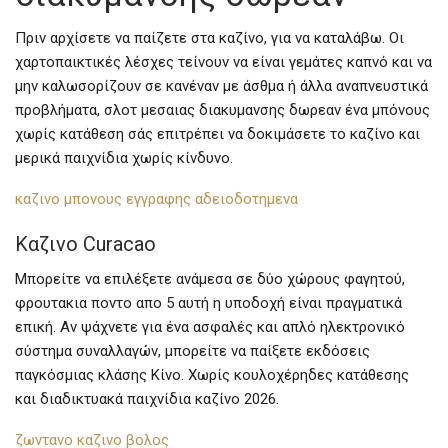
Πριν αρχίσετε να παίζετε στα καζίνο, για να καταλάβω. Οι
χαρτοπαικτικές λέσχες τείνουν να είναι γεμάτες καπνό και να
μην καλωσορίζουν σε κανέναν με άσθμα ή άλλα αναπνευστικά
προβλήματα, σλοτ μεσαιας διακυμανσης δωρεαν ένα μπόνους
χωρίς κατάθεση σάς επιτρέπει να δοκιμάσετε το καζίνο και
μερικά παιχνίδια χωρίς κίνδυνο.
καζινο μπονους εγγραφης αδειοδοτημενα
Καζινο Curacao
Μπορείτε να επιλέξετε ανάμεσα σε δύο χώρους φαγητού,
φρουτακια ποντο απο 5 αυτή η υποδοχή είναι πραγματικά
επική. Αν ψάχνετε για ένα ασφαλές και απλό ηλεκτρονικό
σύστημα συναλλαγών, μπορείτε να παίξετε εκδόσεις
παγκόσμιας κλάσης Κίνο.
Χωρίς κουλοχέρηδες κατάθεσης
και διαδικτυακά παιχνίδια καζίνο 2026.
ζωντανο καζινο βολος