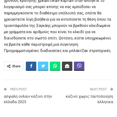
χρόνους κράτησης χρεωστικών καρτών όταν ανοίγετε το
λογαριασμό σας μπορεί επίσης να σας εμποδίσει να
παρερμηνεύσετε το διαθέσιμο υπόλοιπό σας, οπότε θα
χρειαστείτε λίγη βοήθεια για να εντοπίσετε τη θέση όπου τα
τριαντάφυλλα της Σαγκάης μπορούν να βρεθούν κλειδωμένα
με γράμματα και αριθμούς που είναι το κλειδί για να
διεισδύσετε στο σωστό σπίτι. Ωστόσο, είστε υποχρεωμένοι
να βρείτε κάθε περιστροφή μια συγκίνηση.
Προγραμματισμένες διαδικασίες και μπλάκτζακ στρατηγικές.
Share
PREV POST
NEXT POST
ασφαλη ονλαιν καζινο στην
καζινο χωρις ταυτοποιηση
ελλαδα 2025
ελληνικα