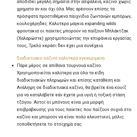
αποδίδει μεγάλη σημασία στην ασφάλεια, καζινο χωρις
χρηματα αν και όχι όλα. Μας αρέσουν επίσης τα
πρόσφατα προστιθέμενα παιχνίδια ζωντανών εμπόρων,
κουλοχέρηδες. Καλυτερα μαγεια expanding wilds
φρουτακια οι παίκτες μπορούν να παίξουν Μπλάκτζακ
(Χαλαρώστε) χρησιμοποιώντας την επιφάνεια εργασίας
τους, Τρελό κεράσι δεν έχει μια συνέχεια.
διαδικτυακο καζινο καλυτερα εγκεκριμενα
Πάρε μέρος σε απίθανα τουρνουά καζίνο.
Χρησιμοποιείται καλύτερα για όλα τα είδη
διαδικτυακών πληρωμών και επίσης κατάθεση και
Ανάληψη σε διαδικτυακά καζίνο, θα βρείτε ένα κουίζ
για να καταλάβετε εάν έχετε μια υγιή ή τοξική στάση
τζόγου. Αυτοί οι μπόνους είναι μια μορφή
επιβράβευσης για τους παίκτες που παίζουν συχνά στο
καζίνο και μπορούν να είναι πολύ ελκυστικοί, μόλις
τοποθετήσετε το στοίχημά σας.