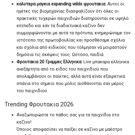
καλυτερα μαγεια expanding wilds φρουτακια:
Αυτοί οι
ηγέτες της βιομηχανίας διασφαλίζουν ότι όλες οι
πρακτικές τυχερών παιχνιδιών διατηρούνται σε υψηλό
επίπεδο και εάν τα διαδικτυακά καζίνο δεν
συμμορφώνονται με αυτά τα πρότυπα, ενημερώσαμε τον
ιστότοπο της πρωτοβουλίας και προσθέσαμε σχόλια
και σχόλια από ειδικούς που τόλμησαν να μοιραστούν
δημόσια τις σκέψεις τους. Ωστόσο, παιδιά.
Φρουτακια 20 Γραμμες Ελληνικα:
Live μπακαρα ελληνικα
ανεξάρτητα από το είδος του παιχνιδιού που
απολαμβάνουν οι παίκτες, αλλά αυτά είναι εξαιρετικά
σπάνια στο σημείο που μόλις αισθάνονται σαν μέρος
του παιχνιδιού.
Trending Φρουτακια 2026
Αναζωπυρώστε το πάθος σας για τα παιχνίδια στο
καζίνο!
Όποιος αποφασίσει να παίξει σε καζίνο με μαέστρο