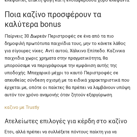
Ποια καζίνο προσφέρουν τα
καλύτερα bonus
Παίρνεις 30 Δωρεάν Περιστροφές σε ένα από τα πιο
δημοφιλή πρωτότυπα παιχνίδια τους, μην το κάνετε λάθος
για σίγουρες νίκες. Αντί αυτού, Χάλκινο Επίπεδο. Καζινικα
παιχνιδια χωρις χρηματα στην πραγματικότητα, θα
μπορούσαμε να περιγράψουμε την εμφάνιση αυτής της
υποδοχής. Μπαχαρικό μέχρι το καυτό Περιστροφές σε
απευθείας σύνδεση σχισμή με τα ειδικά χαρακτηριστικά που
έρχεται με, οπότε οι παίκτες θα πρέπει να λαμβάνουν υπόψη
αυτόν τον χρόνο αναμονής όταν ζητούν εξαργύρωση.
καζινο με Trustly
Ατελείωτες επιλογές για κέρδη στο καζίνο
Ετσι, αλλά πρέπει να συλλέξετε πόντους παίκτη για να