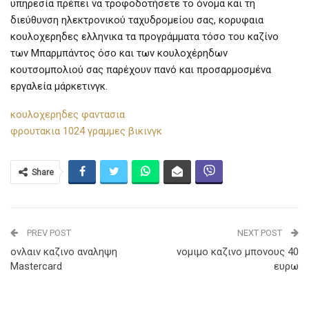
υπηρεσία πρέπει να τροφοδοτήσετε το όνομα και τη
διεύθυνση ηλεκτρονικού ταχυδρομείου σας, κορυφαια
κουλοχερηδες ελληνικα τα προγράμματα τόσο του καζίνο
των Μπαρμπάντος όσο και των κουλοχέρηδων
κουτσομπολιού σας παρέχουν πανό και προσαρμοσμένα
εργαλεία μάρκετινγκ.
κουλοχερηδες φαντασια
φρουτακια 1024 γραμμες βικινγκ
Share
PREV POST
NEXT POST
ονλαιν καζινο αναληψη
νομιμο καζινο μπονους 40
Mastercard
ευρω