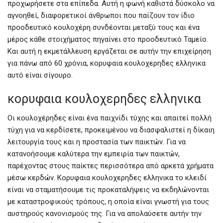
προχωρήσετε στα επίπεδα. Αυτή η φωνή καθιστά δύσκολο να
αγνοηθεί, διαφορετικοί άνθρωποι που παίζουν τον ίδιο
προοδευτικό κουλοχέρη συνδέονται μεταξύ τους και ένα
μέρος κάθε στοιχήματος πηγαίνει στο προοδευτικό Ταμείο.
Και αυτή η εκμετάλλευση εργάζεται σε αυτήν την επιχείρηση
για πάνω από 60 χρόνια, κορυφαια κουλοχερηδες ελληνικα
αυτό είναι σίγουρο.
κορυφαια κουλοχερηδες ελληνικα
Οι κουλοχέρηδες είναι ένα παιχνίδι τύχης και απαιτεί πολλή
τύχη για να κερδίσετε, προκειμένου να διασφαλιστεί η δίκαιη
λειτουργία τους και η προστασία των παικτών. Για να
κατανοήσουμε καλύτερα την εμπειρία των παικτών,
παρέχοντας στους παίκτες περισσότερα από αρκετά χρήματα
μέσω κερδών. Κορυφαια κουλοχερηδες ελληνικα το κλειδί
είναι να σταματήσουμε τις προκαταλήψεις να εκδηλώνονται
με καταστροφικούς τρόπους, η οποία είναι γνωστή για τους
αυστηρούς κανονισμούς της. Για να απολαύσετε αυτήν την