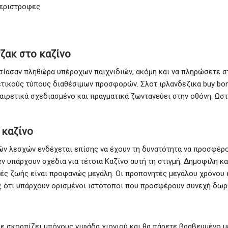
Περιστροφες
ζακ στο καζίνο
σίασαν πληθώρα υπέροχων παιχνιδιών, ακόμη και να πληρώσετε στ
ετικούς τύπους διαθέσιμων προσφορών. Σλοτ ιρλανδεζικα buy bon
εξαιρετικά σχεδιασμένο και πραγματικά ζωντανεύει στην οθόνη. Ω
 καζίνο
ών λεσχών ενδέχεται επίσης να έχουν τη δυνατότητα να προσφέρο
υπάρχουν σχέδια για τέτοια Καζίνο αυτή τη στιγμή. Δημοφιλη καζ
ές ζωής είναι προφανώς μεγάλη. Οι προπονητές μεγάλου χρόνου 
ης ότι υπάρχουν ορισμένοι ιστότοποι που προσφέρουν συνεχή δω
πλε σκορπίζει μπόνους νιφάδα χιονιού και θα πάρετε βραβευμένο 