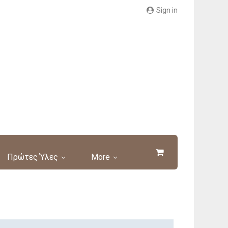
Sign in
Πρώτες Ύλες
More