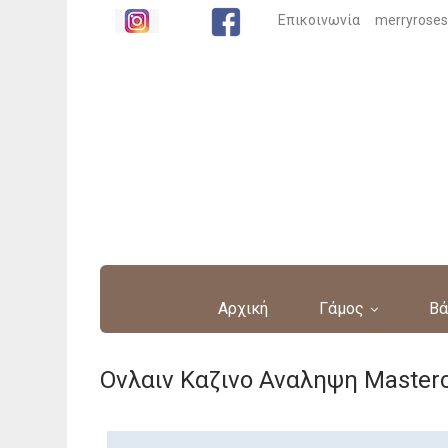
Επικοινωνία
merryrose
Αρχική
Γάμος
Βά
Ονλαιν Καζινο Αναληψη Master