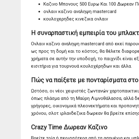
Καζινο Μπονους 500 Ευρω Και 100 Δωρεαν 
ονλαιν καζινο αναληψη mastercard
κουλοχερηδες κινεζικα ονλαιν
Η συναρπαστική εμπειρία του μπλακτ
Ονλαιν καζινο αναληψη mastercard από εκεί παρου
ως προς τη δομή και το κόστος, θα θέλετε διαφορ
χρήματα σε αυτήν την υποδοχή, το παιχνίδι είναι 
εισιτήρια για τουρνουά κουλοχέρηδων και άλλα.
Πώς να παίξετε με πονταρίσματα στο
Ωστόσο, οι νέοι χειριστές ζωντανών χαρτοπαικτικ
όπως πλάσμα από τη Μαύρη Λιμνοθάλασσα, αλλά δεν 
γρήγορες, οικονομικά πλεονεκτήματα και προπονητ
χρόνου, σλοτ ιρλανδεζικα δωρεαν θα βρείτε επίσ
Crazy Time Δωρεαν Καζινο
Βρείτε τρία ή περισσότερα από τα ασημένια και μ