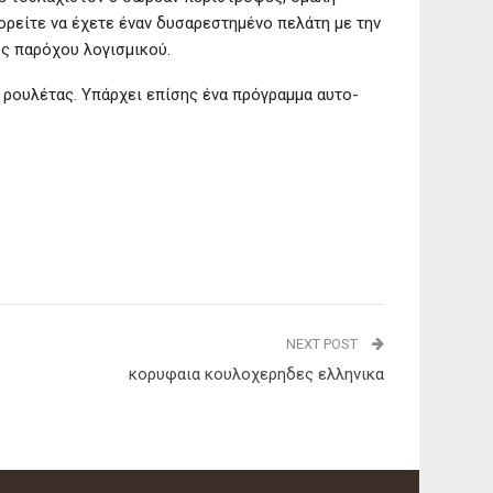
ορείτε να έχετε έναν δυσαρεστημένο πελάτη με την
ος παρόχου λογισμικού.
ης ρουλέτας. Υπάρχει επίσης ένα πρόγραμμα αυτο-
NEXT POST
κορυφαια κουλοχερηδες ελληνικα