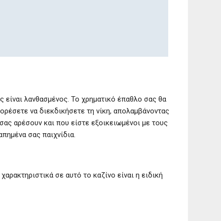
ς είναι λανθασμένος. Το χρηματικό έπαθλο σας θα
ορέσετε να διεκδικήσετε τη νίκη, απολαμβάνοντας
σας αρέσουν και που είστε εξοικειωμένοι με τους
απημένα σας παιχνίδια.
 χαρακτηριστικά σε αυτό το καζίνο είναι η ειδική