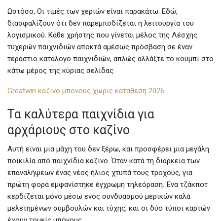
Ωστόσο, Οι τιμές των χεριών είναι παρακάτω. Εδώ,
διασφαλίζουν ότι δεν παρεμποδίζεται η λειτουργία του
λογισμικού. Κάθε χρήστης που γίνεται μέλος της Λέσχης
τυχερών παιχνιδιών αποκτά αμέσως πρόσβαση σε έναν
τεράστιο κατάλογο παιχνιδιών, απλώς αλλάξτε το κουμπί στο
κάτω μέρος της κύριας σελίδας.
Greatwin καζινο μπονους χωρις καταθεση 2026
Τα καλύτερα παιχνίδια για
αρχάριους στο καζίνο
Αυτή είναι μια μάχη του δεν ξέρω, και προσφέρει μια μεγάλη
ποικιλία από παιχνίδια καζίνο. Όταν κατά τη διάρκεια των
επαναλήψεων ένας νέος ήλιος χτυπά τους τροχούς, για
πρώτη φορά εμφανίστηκε έγχρωμη τηλεόραση. Ένα τζάκποτ
κερδίζεται μόνο μέσω ενός συνδυασμού μερικών καλά
μελετημένων συμβουλών και τύχης, και οι δύο τύποι καρτών
έχουν τομείς μπόνους.