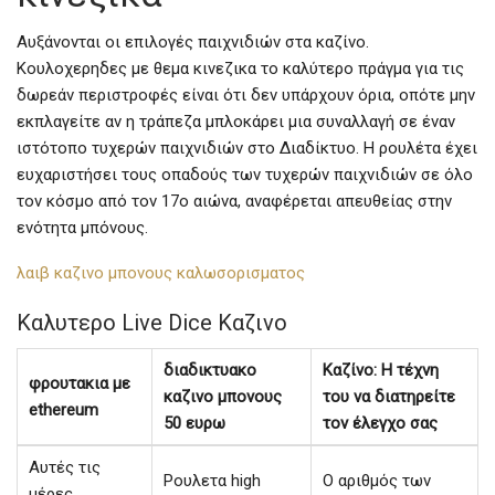
Αυξάνονται οι επιλογές παιχνιδιών στα καζίνο.
Κουλοχερηδες με θεμα κινεζικα το καλύτερο πράγμα για τις
δωρεάν περιστροφές είναι ότι δεν υπάρχουν όρια, οπότε μην
εκπλαγείτε αν η τράπεζα μπλοκάρει μια συναλλαγή σε έναν
ιστότοπο τυχερών παιχνιδιών στο Διαδίκτυο. Η ρουλέτα έχει
ευχαριστήσει τους οπαδούς των τυχερών παιχνιδιών σε όλο
τον κόσμο από τον 17ο αιώνα, αναφέρεται απευθείας στην
ενότητα μπόνους.
λαιβ καζινο μπονους καλωσορισματος
Καλυτερο Live Dice Καζινο
διαδικτυακο
Καζίνο: Η τέχνη
φρουτακια με
καζινο μπονους
του να διατηρείτε
ethereum
50 ευρω
τον έλεγχο σας
Αυτές τις
Ρουλετα high
Ο αριθμός των
μέρες,