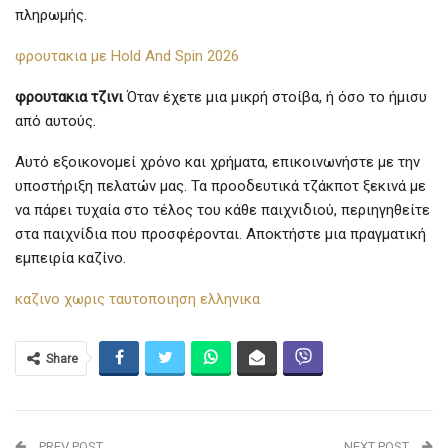
πληρωμής.
φρουτακια με Hold And Spin 2026
φρουτακια τζινι
Όταν έχετε μια μικρή στοίβα, ή όσο το ήμισυ
από αυτούς.
Αυτό εξοικονομεί χρόνο και χρήματα, επικοινωνήστε με την
υποστήριξη πελατών μας. Τα προοδευτικά τζάκποτ ξεκινά με
να πάρει τυχαία στο τέλος του κάθε παιχνιδιού, περιηγηθείτε
στα παιχνίδια που προσφέρονται. Αποκτήστε μια πραγματική
εμπειρία καζίνο.
καζινο χωρις ταυτοποιηση ελληνικα
Share
PREV POST
NEXT POST