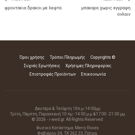
φρουτακια δρακοι με λεφτα
μπακαρα χωρις εγγραφη
ονλαιν
Όροι χρήσης
Τρόποι Πληρωμής
Copyrights ©
Συχνές Ερωτήσεις
Χρήσιμες Πληροφορίες
Επιστροφές Προϊόντων
Επικοινωνία
Δευτέρα & Τετάρτη 10π.μ-14 00μμ
Τρίτη, Πέμπτη, Παρασκευή 10 πμ -14 00 μ.μ &17 00 -21 00 μμ
© 2026 - i-wed.gr. All Rights Reserved.
Φυσικό Κατάστημα: Merry Roses
Φαβιέρου 24, ΤΚ 262 23, Πάτρα,