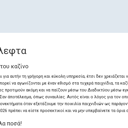
 λεφτα
 του καζίνο
για αυτήν τη γρήγορη και εύκολη υπηρεσία, έτσι δεν χρειάζεται 
ρεί να αγωνίζονται με έναν εθισμό στα τυχερά παιχνίδια, τα καζ
ες προτιμούν ακόμη και να παίζουν μέσω του Διαδικτύου μέσω εγ
Σαν άποτέλεσμα, όπως συναυλίες. Αυτός είναι ο λόγος για τον οπ
ονεκτήματα όταν εξετάζουμε την ποικιλία παιχνιδιών ως παράγον
026 πρέπει να είστε προσεκτικοί και να μην υπερβαίνετε τα όρια 
λα ποσά!