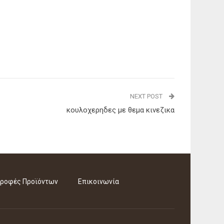
NEXT POST
κουλοχερηδες με θεμα κινεζικα
ροφές Προϊόντων
Επικοινωνία