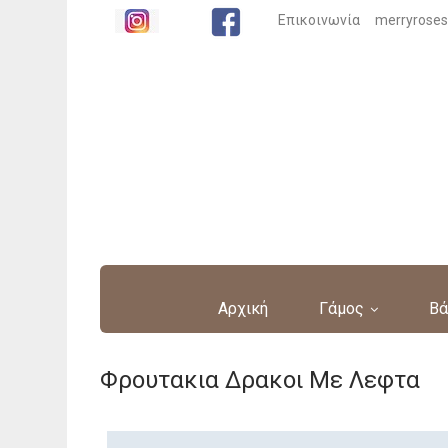
Επικοινωνία
merryrose
Αρχική
Γάμος
Βά
Φρουτακια Δρακοι Με Λεφτα