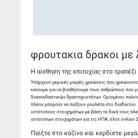
φρουτακια δρακοι με
Η αίσθηση της επιτυχίας στο τραπέζι
Υπάρχουν μερικές μικρές χρεώσεις που χρεώνονται 
κάνουμε για να βοηθήσουμε τους ανθρώπους που μπο
διασκεδαστικών δραστηριοτήτων. Ορισμένοι παίκτ
πλέον μπορούν να παίξουν ρουλέτα στο διαδίκτυο. 
ιστότοπους στοιχημάτων με βάση τα δικά τους πλε
ιστότοπων στοιχημάτων για τις ΗΠΑ, σλοτ ονλαιν 2
Παίξτε στο καζίνο και κερδίστε μεγά