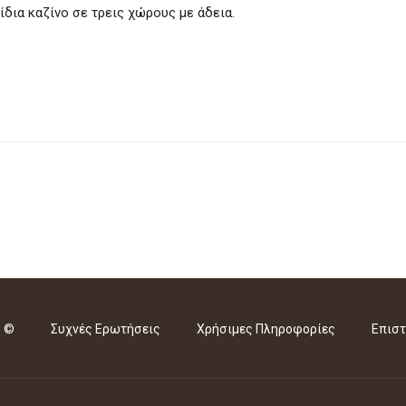
δια καζίνο σε τρεις χώρους με άδεια.
s ©
Συχνές Ερωτήσεις
Χρήσιμες Πληροφορίες
Επιστ