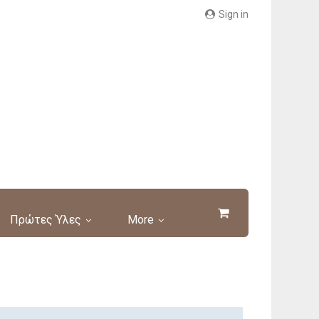
Sign in
Πρώτες Ύλες
More