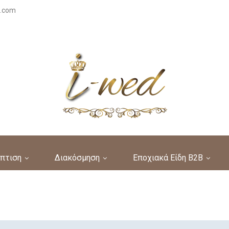
s.com
πτιση
Διακόσμηση
Εποχιακά Είδη B2B