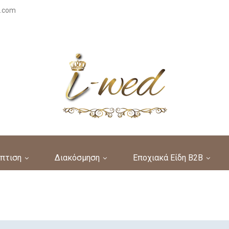
s.com
πτιση
Διακόσμηση
Εποχιακά Είδη B2B