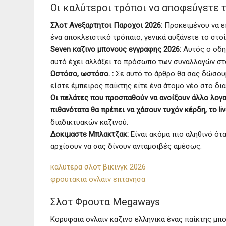
Οι καλύτεροι τρόποι να αποφεύγετε τ
Σλοτ Ανεξαρτητοι Παροχοι 2026:
Προκειμένου να επ
ένα αποκλειστικό τρόπαιο, γενικά αυξάνετε το στο
Seven καζινο μπονους εγγραφης 2026:
Αυτός ο οδηγ
αυτό έχει αλλάξει το πρόσωπο των συναλλαγών στο
Ωστόσο, ωστόσο. :
Σε αυτό το άρθρο θα σας δώσουμ
είστε έμπειρος παίκτης είτε ένα άτομο νέο στο δι
Οι πελάτες που προσπαθούν να ανοίξουν άλλο λογα
πιθανότατα θα πρέπει να χάσουν τυχόν κέρδη, το l
διαδικτυακών καζινού.
Δοκιμαστε Μπλακτζακ:
Είναι ακόμα πιο αληθινό ότα
αρχίσουν να σας δίνουν ανταμοιβές αμέσως.
καλυτερα σλοτ βικινγκ 2026
φρουτακια ονλαιν επτανησα
Σλοτ Φρουτα Megaways
Κορυφαια ονλαιν καζινο ελληνικα ένας παίκτης μπο