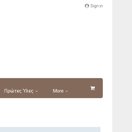
Sign in
Πρώτες Ύλες
More