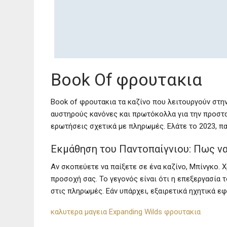
Book Of φρουτακια
Book of φρουτακια τα καζίνο που λειτουργούν στη
αυστηρούς κανόνες και πρωτόκολλα για την προστα
ερωτήσεις σχετικά με πληρωμές. Ελάτε το 2023, πα
Εκμάθηση του Παντοπαίγνιου: Πως να 
Αν σκοπεύετε να παίξετε σε ένα καζίνο, Μπίνγκο.
προσοχή σας. Το γεγονός είναι ότι η επεξεργασία 
στις πληρωμές. Εάν υπάρχει, εξαιρετικά ηχητικά εφ
καλυτερα μαγεια Expanding Wilds φρουτακια