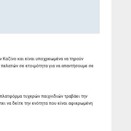
 Καζίνο και είναι υποχρεωμένα να τηρούν
 πελατών σε ετοιμότητα για να απαντήσουμε σε
 πλατφόρμα τυχερών παιχνιδιών τραβάει την
πει να δείτε την ενότητα που είναι αφιερωμένη