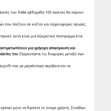
εατές του. Κάθε εβδομάδα 100 παίκτες θα πάρουν
τών που παίζουν σε καζίνο και λαχειοφόρες αγορές,
ερνετ, αυτή είναι μια εξαιρετική πλατφόρμα είτε
 αντιμετωπίσουν μια γρήγορη απαγόρευση και
αίκτες του.
Εξερευνήστε τις διαφορές μεταξύ των
αιχνίδι σας με μεγαλύτερη ακρίβεια και να
, πρέπει μόνο να δώσετε το όνομα χρήστη. Συνήθως