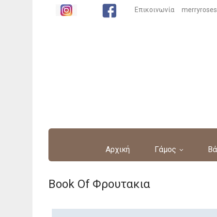
Επικοινωνία
merryrose
Αρχική
Γάμος
Βά
Book Of Φρουτακια