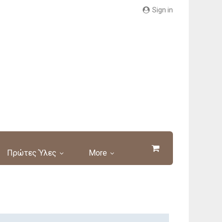
Sign in
Πρώτες Ύλες
More