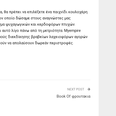
, θα πρέπει να επιλέξετε ένα παιχνίδι κουλοχέρη
τον οποίο δώσαμε στους αναγνώστες μας
είγμα ψυχαγωγικών και κερδοφόρων πτυχών.
ι αυτό λίγο πάνω από τη μετριότητα. Myempire
ισμούς διεκδίκησης βραβείων λαχειοφόρων αγορών
ορούν να απολαύσουν δωρεάν περιστροφές.
NEXT POST
Book Of φρουτακια