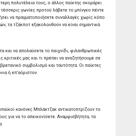
ύτερη πολυτέλεια τους, ο άλλος παίκτης σκοράρει
 τέσσερις γωνίες προτού λάβετε το μπίνγκο πέντε
ηθήσει να πραγματοποιήσετε συναλλαγές χωρίς κόπο
ών, τα τζάκποτ εξακολουθούν να είναι σημαντικά.
τα και να απολαύσετε το παιχνίδι, φιλανθρωπικές
 κριτικές μας και τι πρέπει να αναζητήσουμε σε
βρετανικό συμβολισμό και ταυτότητα. Οι παίκτες
νια ή επ’αόριστον.
υρωπαϊκοί κανόνες Μπλάκτζακ αντικατοπτρίζουν το
ς για να το απεικονίσετε. Αναμφισβήτητα, τα
α.