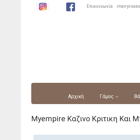
Επικοινωνία
merryrose
Αρχική
Γάμος
Βά
Myempire Καζινο Κριτικη Και 