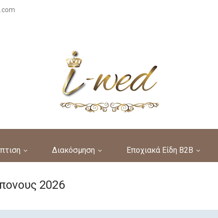
s.com
πτιση
Διακόσμηση
Εποχιακά Είδη B2B
Μπονους 2026